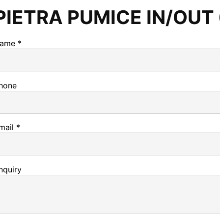
PIETRA PUMICE IN/OUT
ame *
hone
mail *
nquiry