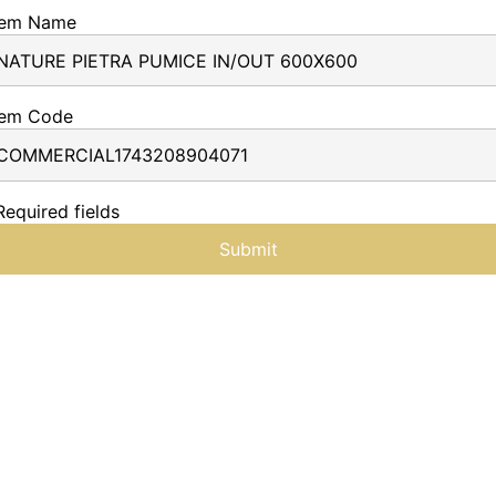
tem Name
tem Code
Required fields