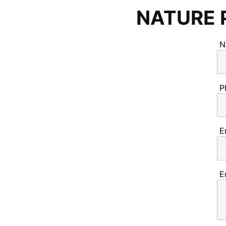
NATURE 
N
P
E
E